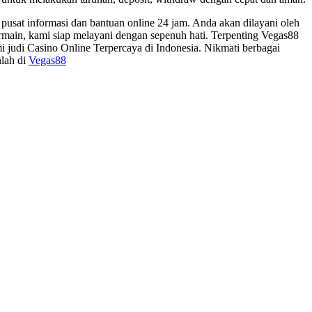
 pusat informasi dan bantuan online 24 jam. Anda akan dilayani oleh
ermain, kami siap melayani dengan sepenuh hati. Terpenting Vegas88
 judi Casino Online Terpercaya di Indonesia. Nikmati berbagai
nlah di
Vegas88