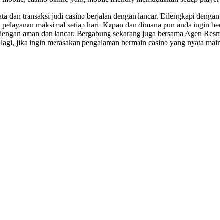
a dan transaksi judi casino berjalan dengan lancar. Dilengkapi dengan
an pelayanan maksimal setiap hari. Kapan dan dimana pun anda ingin b
n dengan aman dan lancar. Bergabung sekarang juga bersama Agen Resmi
a lagi, jika ingin merasakan pengalaman bermain casino yang nyata mai