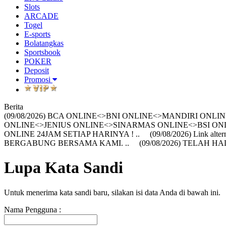
Slots
ARCADE
Togel
E-sports
Bolatangkas
Sportsbook
POKER
Deposit
Promosi
Berita
(09/08/2026)
BCA ONLINE<>BNI ONLINE<>MANDIRI ONLI
ONLINE<>JENIUS ONLINE<>SINARMAS ONLINE<>BSI O
ONLINE 24JAM SETIAP HARINYA ! ..
(09/08/2026)
Link alter
BERGABUNG BERSAMA KAMI. ..
(09/08/2026)
TELAH HA
Lupa Kata Sandi
Untuk menerima kata sandi baru, silakan isi data Anda di bawah ini.
Nama Pengguna
: