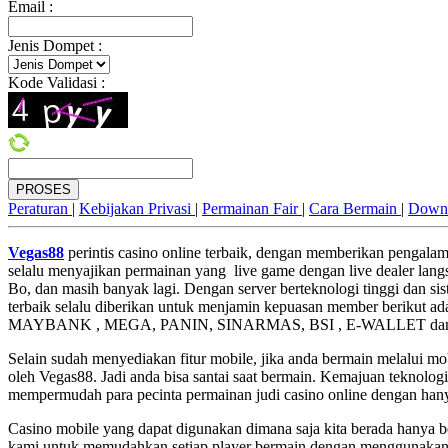
Email
:
Jenis Dompet
:
Kode Validasi
:
PROSES
Peraturan
|
Kebijakan Privasi
|
Permainan Fair
|
Cara Bermain
|
Down
Vegas88
perintis casino online terbaik, dengan memberikan pengala
selalu menyajikan permainan yang live game dengan live dealer lang
Bo, dan masih banyak lagi. Dengan server berteknologi tinggi dan sis
terbaik selalu diberikan untuk menjamin kepuasan member berik
MAYBANK , MEGA, PANIN, SINARMAS, BSI , E-WALLET d
Selain sudah menyediakan fitur mobile, jika anda bermain melalui mo
oleh Vegas88. Jadi anda bisa santai saat bermain. Kemajuan teknolog
mempermudah para pecinta permainan judi casino online dengan han
Casino mobile yang dapat digunakan dimana saja kita berada hanya 
kami untuk memudahkan setiap player bermain dengan menggunakan m