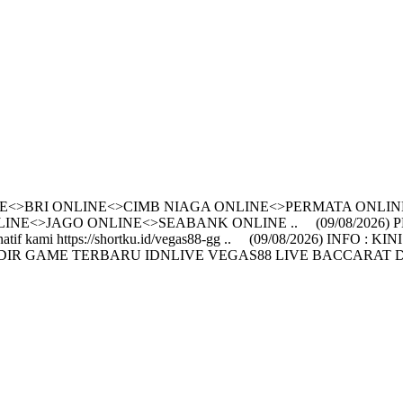
NE<>BRI ONLINE<>CIMB NIAGA ONLINE<>PERMATA ONL
NLINE<>JAGO ONLINE<>SEABANK ONLINE ..
(09/08/2026)
P
natif kami https://shortku.id/vegas88-gg ..
(09/08/2026)
INFO : KI
DIR GAME TERBARU IDNLIVE VEGAS88 LIVE BACCARAT 